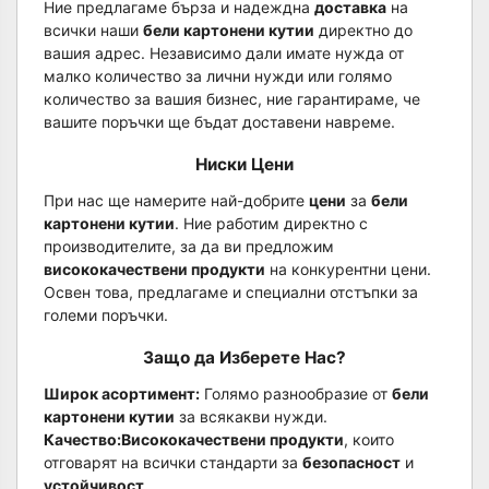
Ние предлагаме бърза и надеждна
доставка
на
всички наши
бели картонени кутии
директно до
вашия адрес. Независимо дали имате нужда от
малко количество за лични нужди или голямо
количество за вашия бизнес, ние гарантираме, че
вашите поръчки ще бъдат доставени навреме.
Ниски Цени
При нас ще намерите най-добрите
цени
за
бели
картонени кутии
. Ние работим директно с
производителите, за да ви предложим
висококачествени продукти
на конкурентни цени.
Освен това, предлагаме и специални отстъпки за
големи поръчки.
Защо да Изберете Нас?
Широк асортимент:
Голямо разнообразие от
бели
картонени кутии
за всякакви нужди.
Качество:
Висококачествени продукти
, които
отговарят на всички стандарти за
безопасност
и
устойчивост
.