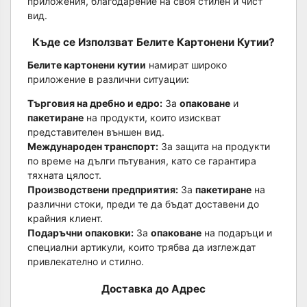
приложения, благодарение на своя стилен и чист
вид.
Къде се Използват Белите Картонени Кутии?
Белите картонени кутии
намират широко
приложение в различни ситуации:
Търговия на дребно и едро:
За
опаковане
и
пакетиране
на продукти, които изискват
представителен външен вид.
Международен транспорт:
За защита на продукти
по време на дълги пътувания, като се гарантира
тяхната цялост.
Производствени предприятия:
За
пакетиране
на
различни стоки, преди те да бъдат доставени до
крайния клиент.
Подаръчни опаковки:
За
опаковане
на подаръци и
специални артикули, които трябва да изглеждат
привлекателно и стилно.
Доставка до Адрес