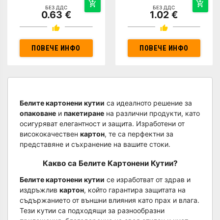
БЕЗ ДДС
БЕЗ ДДС
0.63 €
1.02 €
ПОВЕЧЕ ИНФО
ПОВЕЧЕ ИНФО
Белите картонени кутии
са идеалното решение за
опаковане
и
пакетиране
на различни продукти, като
осигуряват елегантност и защита. Изработени от
висококачествен
картон
, те са перфектни за
представяне и съхранение на вашите стоки.
Какво са Белите Картонени Кутии?
Белите картонени кутии
се изработват от здрав и
издръжлив
картон
, който гарантира защитата на
съдържанието от външни влияния като прах и влага.
Тези кутии са подходящи за разнообразни