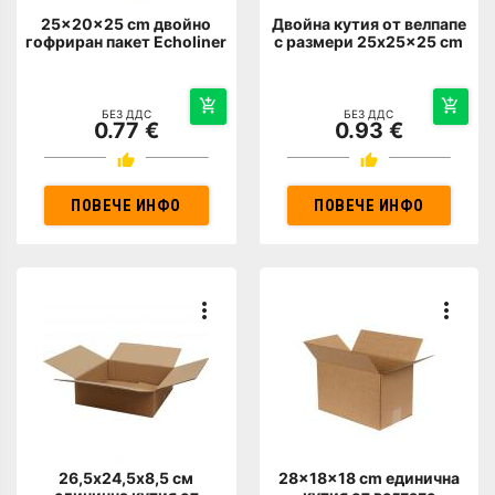
25x20x25 cm двойно
Двойна кутия от велпапе
гофриран пакет Echoliner
с размери 25x25x25 cm
БЕЗ ДДС
БЕЗ ДДС
0.77 €
0.93 €
ПОВЕЧЕ ИНФО
ПОВЕЧЕ ИНФО
26,5х24,5х8,5 см
28x18x18 cm единична