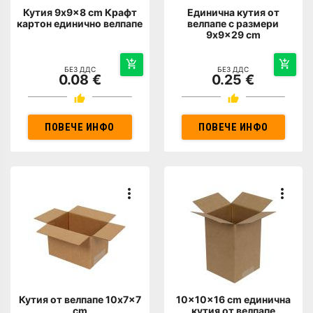
Кутия 9x9x8 cm Крафт
Единична кутия от
картон единично велпапе
велпапе с размери
9x9x29 cm
БЕЗ ДДС
БЕЗ ДДС
0.08 €
0.25 €
ПОВЕЧЕ ИНФО
ПОВЕЧЕ ИНФО
Кутия от велпапе 10x7x7
10x10x16 cm единична
cm
кутия от велпапе