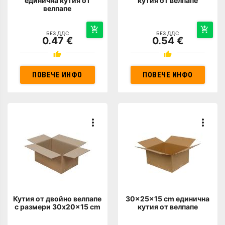
единична кутия от
кутия от велпапе
велпапе
БЕЗ ДДС
БЕЗ ДДС
0.47 €
0.54 €
ПОВЕЧЕ ИНФО
ПОВЕЧЕ ИНФО
Кутия от двойно велпапе
30x25x15 cm единична
с размери 30x20x15 cm
кутия от велпапе