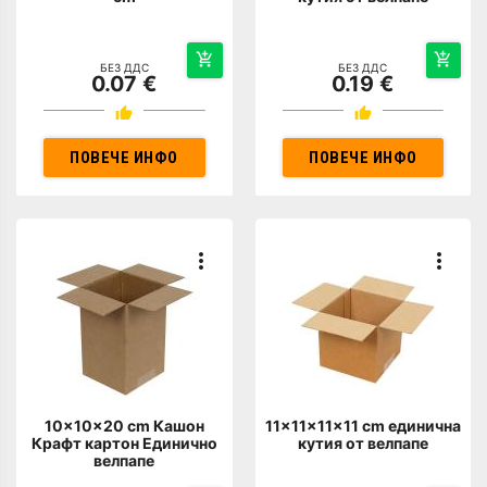
БЕЗ ДДС
БЕЗ ДДС
0.07 €
0.19 €
ПОВЕЧЕ ИНФО
ПОВЕЧЕ ИНФО
10x10x20 cm Кашон
11x11x11x11 cm единична
Крафт картон Единично
кутия от велпапе
велпапе