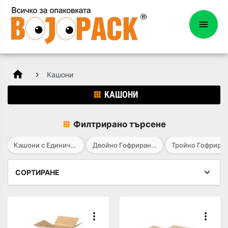
home
Кашони
КАШОНИ
Филтрирано търсене
Кашони с Единичен Гофър
Двойно Гофрирани Кашони
СОРТИРАНЕ