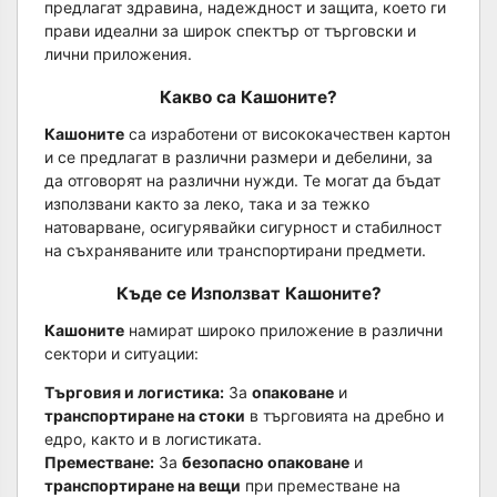
предлагат здравина, надеждност и защита, което ги
прави идеални за широк спектър от търговски и
лични приложения.
Какво са Кашоните?
Кашоните
са изработени от висококачествен картон
и се предлагат в различни размери и дебелини, за
да отговорят на различни нужди. Те могат да бъдат
използвани както за леко, така и за тежко
натоварване, осигурявайки сигурност и стабилност
на съхраняваните или транспортирани предмети.
Къде се Използват Кашоните?
Кашоните
намират широко приложение в различни
сектори и ситуации:
Търговия и логистика:
За
опаковане
и
транспортиране на стоки
в търговията на дребно и
едро, както и в логистиката.
Преместване:
За
безопасно опаковане
и
транспортиране на вещи
при преместване на