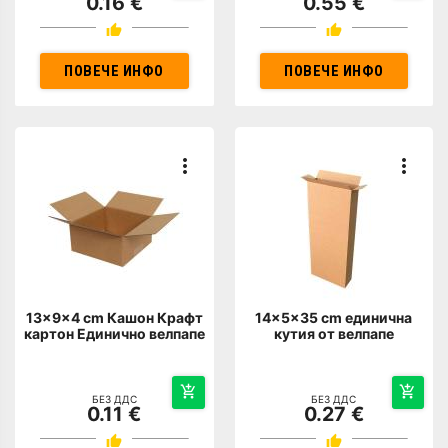
0.16 €
0.55 €
ПОВЕЧЕ ИНФО
ПОВЕЧЕ ИНФО
13x9x4 cm Кашон Крафт
14x5x35 cm единична
картон Единично велпапе
кутия от велпапе
БЕЗ ДДС
БЕЗ ДДС
0.11 €
0.27 €